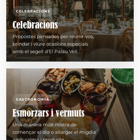
CELEBRACIONS
Celebracions
Propostes pensades per reunir-vos,
brindar i viure ocasions especials
amb el segell d’El Palau Vell.
GASTRONOMIA
Esmorzars i vermuts
Una manera molt nostra de
començar el dia o allargar el migdia
amb calma i producte.