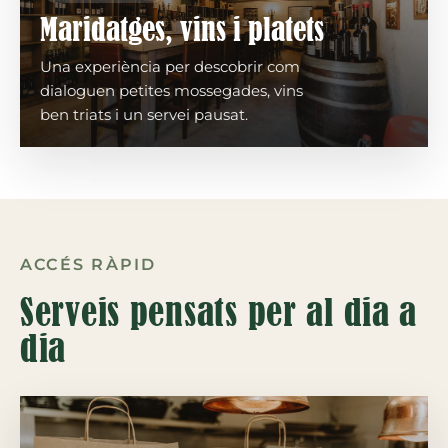
Maridatges, vins i platets
Una experiència per descobrir com
dialoguen petites mossegades, vins
ben triats i un servei pausat.
ACCÉS RÀPID
Serveis pensats per al dia a
dia