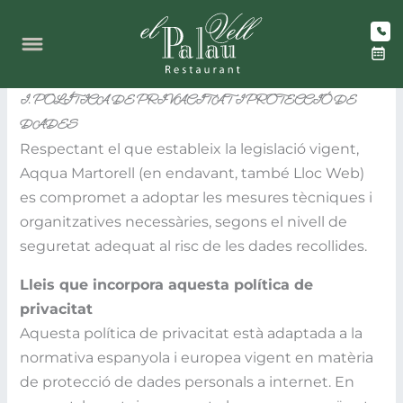
Vés
al
contingut
I. POLÍTICA DE PRIVACITAT I PROTECCIÓ DE
DADES
Respectant el que estableix la legislació vigent,
Aqqua Martorell (en endavant, també Lloc Web)
es compromet a adoptar les mesures tècniques i
organitzatives necessàries, segons el nivell de
seguretat adequat al risc de les dades recollides.
Lleis que incorpora aquesta política de
privacitat
Aquesta política de privacitat està adaptada a la
normativa espanyola i europea vigent en matèria
de protecció de dades personals a internet. En