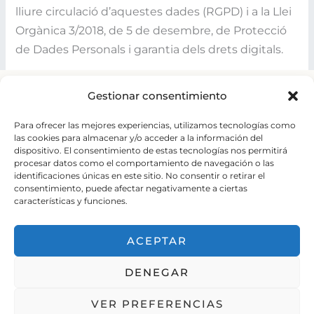
lliure circulació d’aquestes dades (RGPD) i a la Llei
Orgànica 3/2018, de 5 de desembre, de Protecció
de Dades Personals i garantia dels drets digitals.
Gestionar consentimiento
Para ofrecer las mejores experiencias, utilizamos tecnologías como
las cookies para almacenar y/o acceder a la información del
dispositivo. El consentimiento de estas tecnologías nos permitirá
Carretera del Palau nº 6
procesar datos como el comportamiento de navegación o las
Sant Andreu de la Barca.
identificaciones únicas en este sitio. No consentir o retirar el
consentimiento, puede afectar negativamente a ciertas
+34 93 653 20 15
características y funciones.
elpalauvell@elpalauvell.com
ACEPTAR
Treballa amb nosaltres
DENEGAR
VER PREFERENCIAS