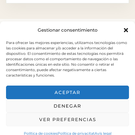
Gestionar consentimiento
Para ofrecer las mejores experiencias, utilizamos tecnologías como
las cookies para almacenar y/o acceder a la información del
dispositivo. El consentimiento de estas tecnologías nos permitirá
Carretera del Palau nº 6
procesar datos como el comportamiento de navegación o las
Sant Andreu de la Barca.
identificaciones únicas en este sitio. No consentir o retirar el
consentimiento, puede afectar negativamente a ciertas
+34 93 653 20 15
características y funciones.
elpalauvell@elpalauvell.com
ACEPTAR
Treballa amb nosaltres
DENEGAR
VER PREFERENCIAS
Política de Privacitat
|
Nota legal
|
Política de cookies
Política de privacitat
Avís legal
Disseny Web
i
Màrketing Digital
per
aTotArreu.com