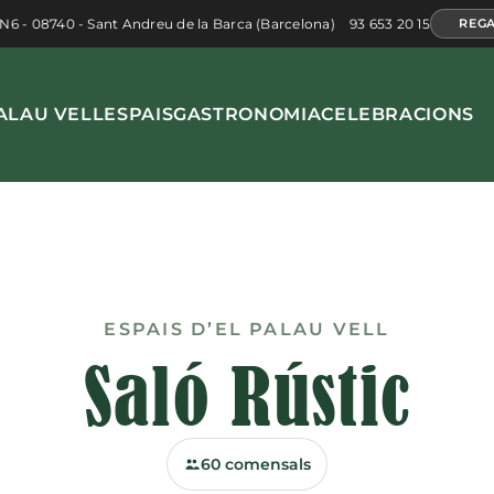
 N6 - 08740 - Sant Andreu de la Barca (Barcelona)
93 653 20 15
REGA
ALAU VELL
ESPAIS
GASTRONOMIA
CELEBRACIONS
ESPAIS D’EL PALAU VELL
Saló Rústic
60 comensals