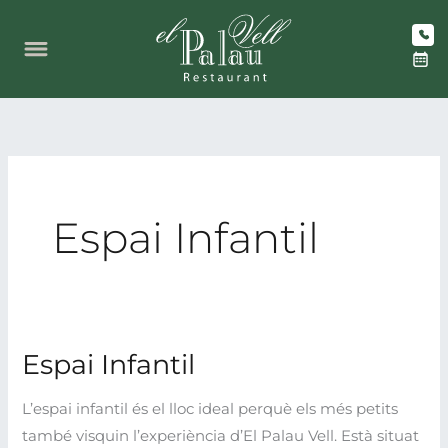
Vés
al
contingut
Espai Infantil
Espai Infantil
L’espai infantil és el lloc ideal perquè els més petits
també visquin l’experiència d’El Palau Vell. Està situat