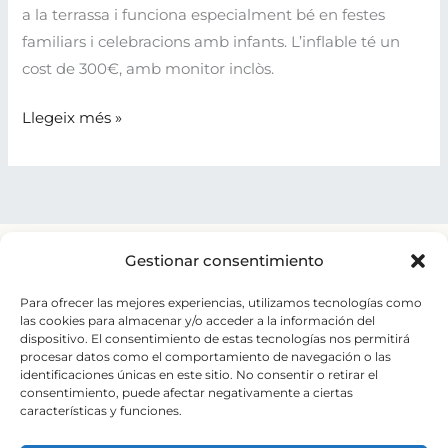
a la terrassa i funciona especialment bé en festes
familiars i celebracions amb infants. L’inflable té un
cost de 300€, amb monitor inclòs.
Espai
Llegeix més »
Infantil
Gestionar consentimiento
Para ofrecer las mejores experiencias, utilizamos tecnologías como
las cookies para almacenar y/o acceder a la información del
dispositivo. El consentimiento de estas tecnologías nos permitirá
Carretera del Palau nº 6
procesar datos como el comportamiento de navegación o las
Sant Andreu de la Barca.
identificaciones únicas en este sitio. No consentir o retirar el
consentimiento, puede afectar negativamente a ciertas
+34 93 653 20 15
características y funciones.
elpalauvell@elpalauvell.com