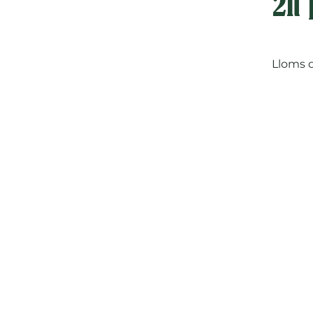
2n 
Lloms d