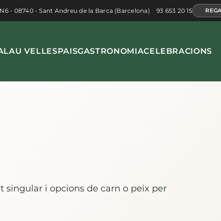
 N6 - 08740 - Sant Andreu de la Barca (Barcelona)
93 653 20 15
REGA
ALAU VELL
ESPAIS
GASTRONOMIA
CELEBRACIONS
singular i opcions de carn o peix per