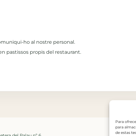
 comuniqui-ho al nostre personal.
 pastissos propis del restaurant.
Para ofrece
para almace
de estas t
etera del Palau nº 6