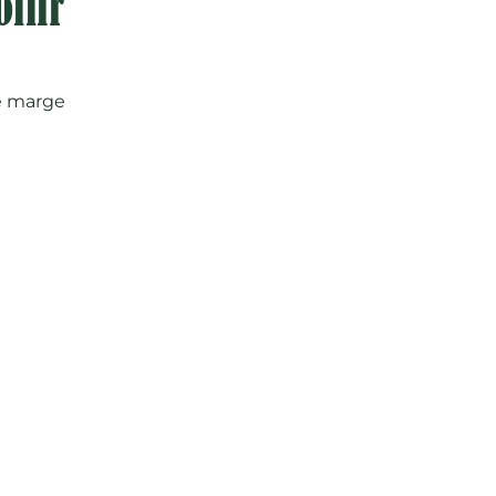
llir
de marge