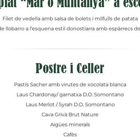
plat “Mar o Muntanya” a esco
Filet de vedella amb salsa de bolets i milfulls de patata
e llobarro a l’esquena estil donostiarra amb espàrrecs 
Postre i Celler
Pastís Sacher amb virutes de xocolata blanca
Laus Chardonay/ garnatxa D.O. Somontano
Laus Merlot / Syrah D.O. Somontano
Cava Grivà Brut Nature
Aigües minerals
Cafès