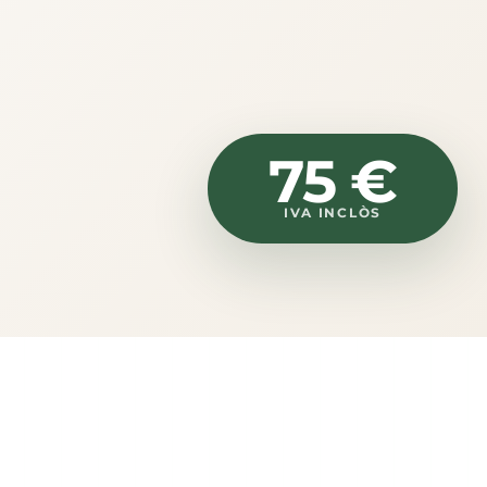
75 €
IVA INCLÒS