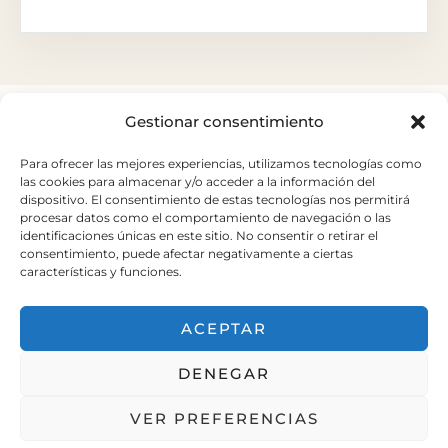
Gestionar consentimiento
Para ofrecer las mejores experiencias, utilizamos tecnologías como
las cookies para almacenar y/o acceder a la información del
dispositivo. El consentimiento de estas tecnologías nos permitirá
Carretera del Palau nº 6
procesar datos como el comportamiento de navegación o las
Sant Andreu de la Barca.
identificaciones únicas en este sitio. No consentir o retirar el
consentimiento, puede afectar negativamente a ciertas
+34 93 653 20 15
características y funciones.
elpalauvell@elpalauvell.com
ACEPTAR
Treballa amb nosaltres
DENEGAR
VER PREFERENCIAS