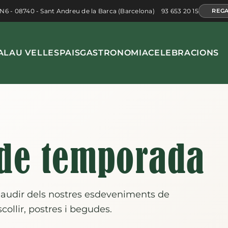
 N6 - 08740 - Sant Andreu de la Barca (Barcelona)
93 653 20 15
REGA
ALAU VELL
ESPAIS
GASTRONOMIA
CELEBRACIONS
 de temporada
gaudir dels nostres esdeveniments de
ollir, postres i begudes.