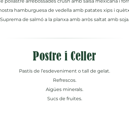
de pollastre arrebossades crush amb salsa mexicana i fo
nostra hamburguesa de vedella amb patates xips i quèt
Suprema de salmó a la planxa amb arròs saltat amb soja
Postre i Celler
Pastís de l’esdeveniment o tall de gelat.
Refrescos.
Aigües minerals.
Sucs de fruites.