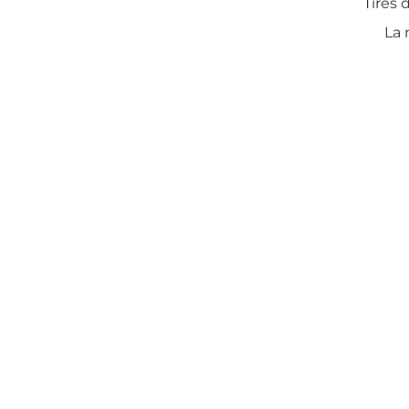
Tires 
La 