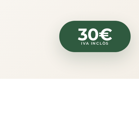
30€
IVA INCLÒS