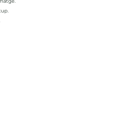
rmatge.
xup.
.